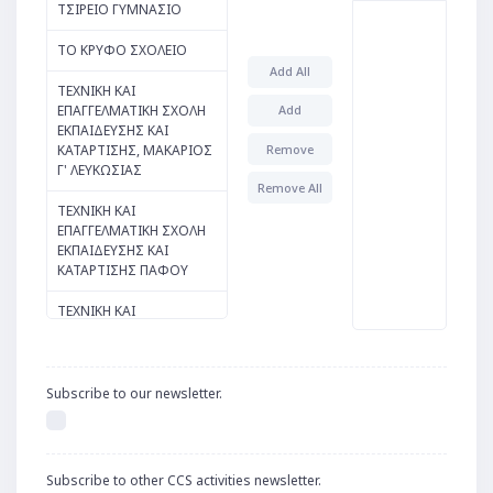
ΤΣΙΡΕΙΟ ΓΥΜΝΑΣΙΟ
Italian
ΤΟ ΚΡΥΦΟ ΣΧΟΛΕΙΟ
Add All
Informatics /
ΤΕΧΝΙΚΗ ΚΑΙ
Computer Science
ΕΠΑΓΓΕΛΜΑΤΙΚΗ ΣΧΟΛΗ
Add
ΕΚΠΑΙΔΕΥΣΗΣ ΚΑΙ
Home Economics
Remove
ΚΑΤΑΡΤΙΣΗΣ, ΜΑΚΑΡΙΟΣ
Γ' ΛΕΥΚΩΣΙΑΣ
Gymnastics
Remove All
ΤΕΧΝΙΚΗ ΚΑΙ
German
ΕΠΑΓΓΕΛΜΑΤΙΚΗ ΣΧΟΛΗ
ΕΚΠΑΙΔΕΥΣΗΣ ΚΑΙ
Geology
ΚΑΤΑΡΤΙΣΗΣ ΠΑΦΟΥ
Geography
ΤΕΧΝΙΚΗ ΚΑΙ
ΕΠΑΓΓΕΛΜΑΤΙΚΗ ΣΧΟΛΗ
French
ΕΚΠΑΙΔΕΥΣΗΣ ΚΑΙ
ΚΑΤΑΡΤΙΣΗΣ
English
ΠΑΡΑΛΙΜΝΙΟΥ
Subscribe to our newsletter.
Design and
ΤΕΧΝΙΚΗ ΚΑΙ
Technology
ΕΠΑΓΓΕΛΜΑΤΙΚΗ ΣΧΟΛΗ
ΕΚΠΑΙΔΕΥΣΗΣ ΚΑΙ
Subscribe to other CCS activities newsletter.
Commercial /
ΚΑΤΑΡΤΙΣΗΣ ΛΑΡΝΑΚΑΣ