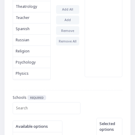
Theatrology
Add All
Teacher
Add
Spanish
Remove
Russian
Remove All
Religion
Psychology
Physics
Photography
Philological
Schools
REQUIRED
Music
Mathematics
Selected
Available options
Kindergarten
options
teacher